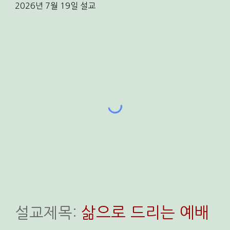
202
6
년
7
월
19
일
설교
삶으로 드리는 예배
설교
제목: