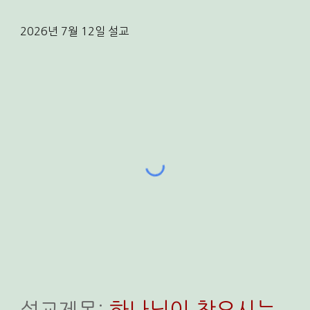
202
6
년
7
월
12
일
설교
하나님이 찾으시는