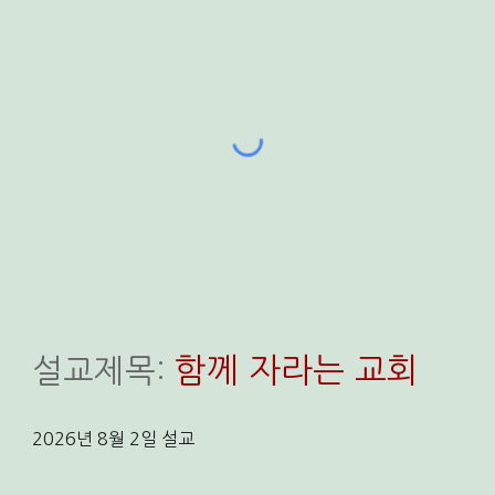
함께 자라는 교회
설교
제목:
202
6
년
8
월
2
일
설교