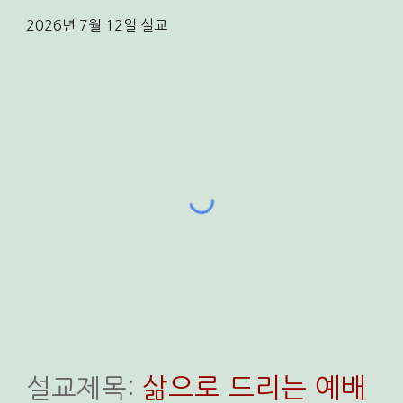
202
6
년
7
월
12
일
설교
삶으로 드리는 예배
설교
제목: