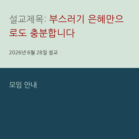
부스러기 은혜만으
설교
제목:
로도 충분합니다
202
6
년
6
월
28
일
설교
모임 안내