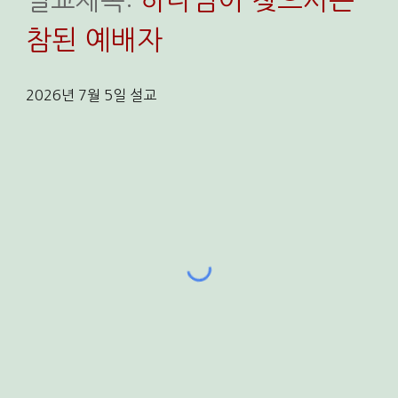
설교
제목:
참된 예배자
202
6
년
7
월
5
일
설교