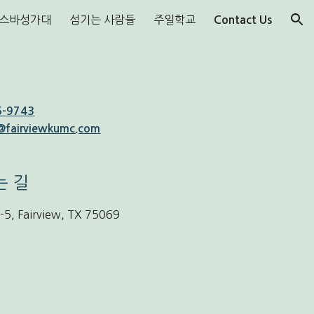
스바성가대
섬기는 사람들
주일학교
Contact Us
ion
5-9743
@
fairviewkumc.com
는 길
5, Fairview, TX 75069