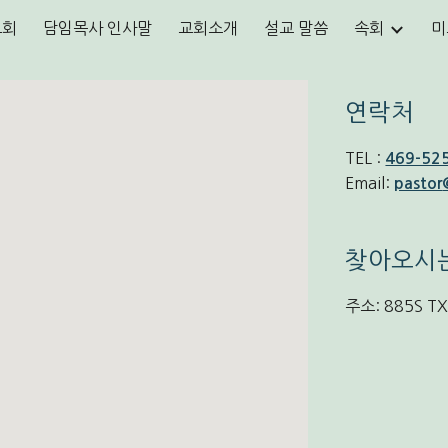
교회
담임목사 인사말
교회소개
설교 말씀
속회
미
ip to main content
Skip to navigat
연락
처
TEL :
469-52
Email:
pastor
찾아오시
주소: 885S TX-